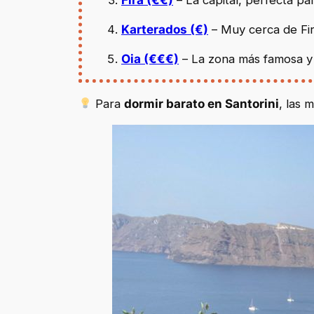
Karterados (€)
– Muy cerca de Fi
Oia (€€€)
– La zona más famosa y 
Para
dormir barato en Santorini
, las 